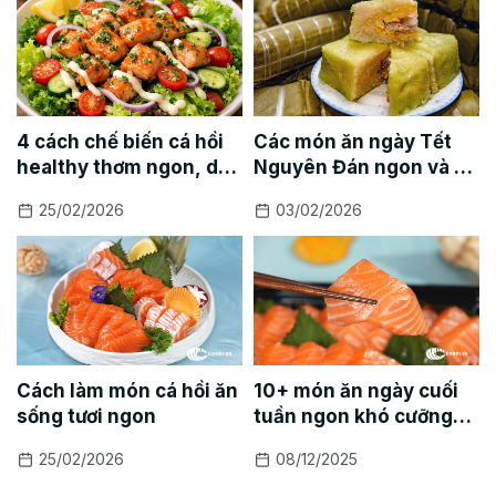
4 cách chế biến cá hồi
Các món ăn ngày Tết
healthy thơm ngon, dễ
Nguyên Đán ngon và dễ
làm
làm
25/02/2026
03/02/2026
Cách làm món cá hồi ăn
10+ món ăn ngày cuối
sống tươi ngon
tuần ngon khó cưỡng
cho cả gia đình sum vầy
25/02/2026
08/12/2025