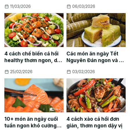
cá hồi giảm cân
11/03/2026
06/03/2026
4 cách chế biến cá hồi
Các món ăn ngày Tết
healthy thơm ngon, dễ
Nguyên Đán ngon và dễ
làm
làm
25/02/2026
03/02/2026
10+ món ăn ngày cuối
4 cách xào cá hồi đơn
tuần ngon khó cưỡng
giản, thơm ngon dậy vị