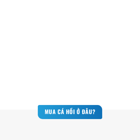
CÁ HỒI CHILE
CÁ HỒI VIỆT NAM
(SAPA)
MUA CÁ HỒI Ở ĐÂU?