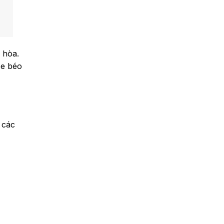
 hòa.
se béo
 các