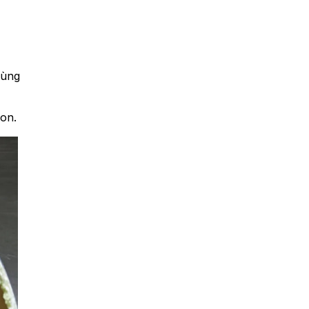
cùng
gon.