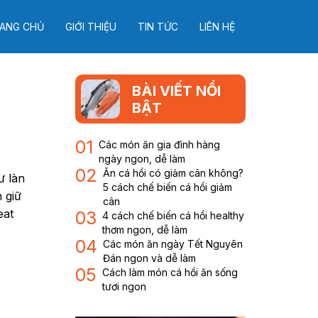
ANG CHỦ
GIỚI THIỆU
TIN TỨC
LIÊN HỆ
BÀI VIẾT NỔI
BẬT
01
Các món ăn gia đình hàng
ngày ngon, dễ làm
02
Ăn cá hồi có giảm cân không?
ư làn
5 cách chế biến cá hồi giảm
 giữ
cân
eat
03
4 cách chế biến cá hồi healthy
thơm ngon, dễ làm
04
Các món ăn ngày Tết Nguyên
Đán ngon và dễ làm
05
Cách làm món cá hồi ăn sống
tươi ngon