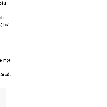
tiêu
nh
ặt cá
hẹ một
ồi sốt