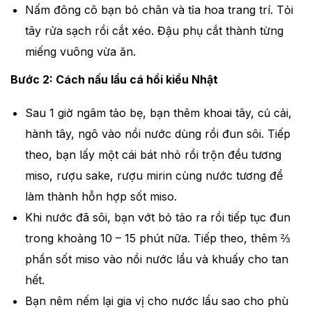
Nấm đông cô bạn bỏ chân và tỉa hoa trang trí. Tỏi
tây rửa sạch rồi cắt xéo. Đậu phụ cắt thành từng
miếng vuông vừa ăn.
Bước 2: Cách nấu lẩu cá hồi kiểu Nhật
Sau 1 giờ ngâm tảo bẹ, bạn thêm khoai tây, củ cải,
hành tây, ngô vào nồi nước dùng rồi đun sôi. Tiếp
theo, bạn lấy một cái bát nhỏ rồi trộn đều tương
miso, rượu sake, rượu mirin cùng nước tương để
làm thành hỗn hợp sốt miso.
Khi nước đã sôi, bạn vớt bỏ tảo ra rồi tiếp tục đun
trong khoảng 10 – 15 phút nữa. Tiếp theo, thêm ⅔
phần sốt miso vào nồi nước lẩu và khuấy cho tan
hết.
Bạn nêm nếm lại gia vị cho nước lẩu sao cho phù