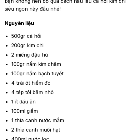
bạn không nên bỏ qua cách nấu lẩu cá hồi kim chi
siêu ngon này đâu nhé!
Nguyên liệu
500gr cá hồi
200gr kim chi
2 miếng đậu hũ
100gr nấm kim châm
100gr nấm bạch tuyết
4 trái ớt hiểm đỏ
4 tép tỏi băm nhỏ
1 ít dầu ăn
100ml giấm
1 thìa canh nước mắm
2 thìa canh muối hạt
400ml nước lọc