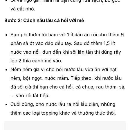
Ớt và ngò gai, hành lá bạn cũng rửa sạch, bỏ gốc
và cắt nhỏ.
Bước 2: Cách nấu lẩu cá hồi với mẻ
Bạn phi thơm tỏi băm với 1 ít dầu ăn rồi cho thêm ½
phần sả ớt vào đảo đều tay. Sau đó thêm 1,5 lít
nước vào nồi, đun đến khi sôi lăn tăn thì dùng rây
lọc 2 thìa canh mẻ vào.
Nêm nếm gia vị cho nồi nước lẩu vừa ăn với hạt
nêm, bột ngọt, nước mắm. Tiếp theo, khi nước lẩu
đã sôi già thì bạn cho cá hồi, cà chua, rau thơm, sả,
… vào rồi tắt bếp.
Cuối cùng, cho nước lẩu ra nồi lẩu điện, nhúng
thêm các loại topping khác và thưởng thức thôi.