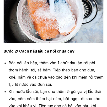
Bước 2: Cách nấu lẩu cá hồi chua cay
Bắc nồi lên bếp, thêm vào 1 chút dầu ăn rồi phi
thơm hành, tỏi, sả băm. Tiếp theo bạn cho dứa,
khế, nấm và cà chua vào xào đến khi mềm rồi thêm
1,5 lít nước vào đun sôi.
Khi nước lẩu sôi, bạn cho thêm ½ gói gia vị lẩu thái
vào, nêm nếm thêm hạt nêm, bột ngọt, ớt sao cho
vừa với khẩu vị. Tiếp tục cho cá hồi vào nấu khi