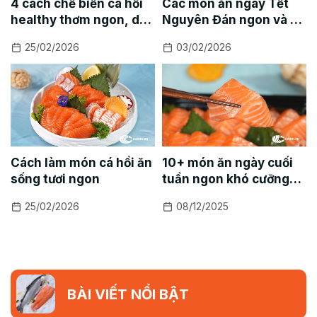
4 cách chế biến cá hồi
Các món ăn ngày Tết
healthy thơm ngon, dễ
Nguyên Đán ngon và dễ
làm
làm
25/02/2026
03/02/2026
Cách làm món cá hồi ăn
10+ món ăn ngày cuối
sống tươi ngon
tuần ngon khó cưỡng
cho cả gia đình sum vầy
25/02/2026
08/12/2025
BÀI VIẾT NỔI BẬT