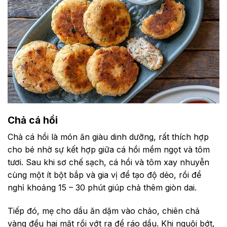
Chả cá hồi
Chả cá hồi là món ăn giàu dinh dưỡng, rất thích hợp
cho bé nhờ sự kết hợp giữa cá hồi mềm ngọt và tôm
tươi. Sau khi sơ chế sạch, cá hồi và tôm xay nhuyễn
cùng một ít bột bắp và gia vị để tạo độ dẻo, rồi để
nghỉ khoảng 15 – 30 phút giúp chả thêm giòn dai.
Tiếp đó, mẹ cho dầu ăn dặm vào chảo, chiên chả
vàng đều hai mặt rồi vớt ra để ráo dầu. Khi nguội bớt,