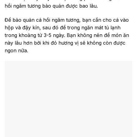
hồi ngâm tương bảo quản được bao lâu.
Để bảo quản cá hồi ngâm tương, bạn cần cho cá vào
hộp và đậy kín, sau đó để trong ngăn mát tủ lạnh
trong khoảng từ 3-5 ngày. Bạn không nên để món ăn
này lâu hơn bởi khi đó hương vị sẽ không còn được
ngon nữa.