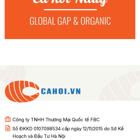
Công ty TNHH Thương Mại Quốc tế FBC
Số ĐKKD 0107098534 cấp ngày 12/11/2015 do Sở Kế
Hoạch và Đầu Tư Hà Nội