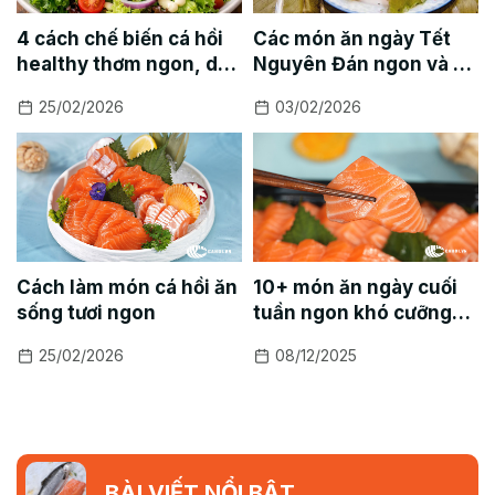
4 cách chế biến cá hồi
Các món ăn ngày Tết
healthy thơm ngon, dễ
Nguyên Đán ngon và dễ
làm
làm
25/02/2026
03/02/2026
Cách làm món cá hồi ăn
10+ món ăn ngày cuối
sống tươi ngon
tuần ngon khó cưỡng
cho cả gia đình sum vầy
25/02/2026
08/12/2025
BÀI VIẾT NỔI BẬT