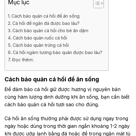
Mục lục
Cách bảo quản cá hồi để ăn sống
Cá hồi để ngăn đá được bao lâu?
Cách bảo quản cá hồi cho bé ăn dặm
Cách bảo quản ruốc cá hồi
Cách bảo quản trứng cá hồi
Cá hồi ngâm tương bảo quản được bao lâu?
Đọc thêm:
Cách bảo quản cá hồi để ăn sống
Để đảm bảo cá hồi giữ được hương vị nguyên bản
cùng hàm lượng dinh dưỡng khi ăn sống, bạn cần biết
cách bảo quản cá hồi tươi sao cho đúng.
Cá hồi ăn sống thường phải được sử dụng ngay trong
ngày hoặc dùng trong thời gian ngắn khoảng 1-2 ngày
khi được ướp lạnh bằng đá hoặc để trong ngăn mát tủ