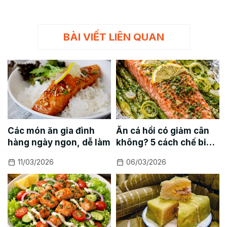
BÀI VIẾT LIÊN QUAN
Các món ăn gia đình
Ăn cá hồi có giảm cân
hàng ngày ngon, dễ làm
không? 5 cách chế biến
cá hồi giảm cân
11/03/2026
06/03/2026