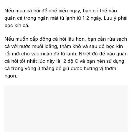
Nếu mua cá hồi để chế biến ngay, bạn có thể bảo
quản cá trong ngăn mát tủ lạnh từ 1-2 ngày. Lưu ý phải
bọc kín cá.
Nếu muốn cấp đông cá hồi lâu hơn, bạn cần rửa sạch
cá với nước muối loãng, thấm khô và sau đó bọc kín
rồi mới cho vào ngăn đá tủ lạnh. Nhiệt độ để bảo quản
cá hồi tốt nhất lúc này là -2 độ C và bạn nên sử dụng
cá trong vòng 3 tháng để giữ được hương vị thơm
ngon.