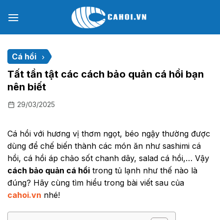
Chuyển
đến
nội
dung
Cá hồi
Tất tần tật các cách bảo quản cá hồi bạn
nên biết
29/03/2025
Cá hồi với hương vị thơm ngọt, béo ngậy thường được
dùng để chế biến thành các món ăn như sashimi cá
hồi, cá hồi áp chảo sốt chanh dây, salad cá hồi,… Vậy
cách bảo quản cá hồi
trong tủ lạnh như thế nào là
đúng? Hãy cùng tìm hiểu trong bài viết sau của
cahoi.vn
nhé!