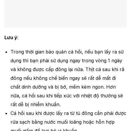
Lưu ý
:
Trong thời gian bảo quản cá hồi, nếu bạn lấy ra sử
dụng thì bạn phải sử dụng ngay trong vòng 1 ngày
và không được cấp đông lại nữa. Thịt cá sau khi rã
đông nếu không chế biến ngay sẽ rất dễ mất đi
chất dinh dưỡng và bị bở, mềm kém ngon. Hơn
nữa, cá hồi sau khi tiếp xúc với nhiệt độ thường sẽ
rất dễ bị nhiễm khuẩn.
Cá hồi sau khi được lấy ra từ tủ đông cần phải được
rửa sạch bằng nước muối loãng hoặc hỗn hợp
muối giấm để loại bỏ vi khuẩn.