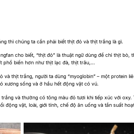
ắng thì chúng ta cần phải biết thịt đỏ và thịt trắng là gì.
an cho biết, “thịt đỏ” là thuật ngữ dùng để chỉ thịt bò, th
 ít phổ biến hơn như thịt lạc đà, thịt trâu,…
 và thịt trắng, người ta dùng “myoglobin” – một protein liê
có xương sống và ở hầu hết động vật có vú.
trắng và thường có tông màu đỏ tươi khi tiếp xúc với oxy.
i động vật, loài, giới tính, chế độ ăn uống và tần suất hoạ