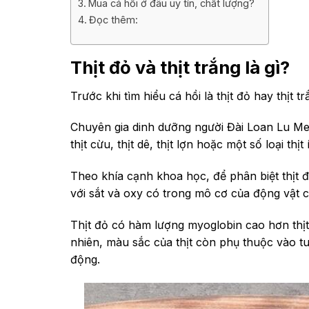
Mua cá hồi ở đâu uy tín, chất lượng?
Đọc thêm:
Thịt đỏ và thịt trắng là gì?
Trước khi tìm hiểu cá hồi là thịt đỏ hay thịt tr
Chuyên gia dinh dưỡng người Đài Loan Lu Mengf
thịt cừu, thịt dê, thịt lợn hoặc một số loại thịt
Theo khía cạnh khoa học, để phân biệt thịt đỏ
với sắt và oxy có trong mô cơ của động vật 
Thịt đỏ có hàm lượng myoglobin cao hơn thịt 
nhiên, màu sắc của thịt còn phụ thuộc vào tuổ
động.