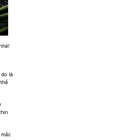
nhé!
 do là
 thể
y
thin
ơ mắc