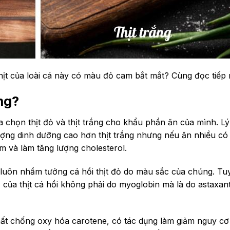
i thịt của loài cá này có màu đỏ cam bắt mắt? Cùng đọc tiếp 
ắng?
 chọn thịt đỏ và thịt trắng cho khẩu phần ăn của mình. Lý
lượng dinh dưỡng cao hơn thịt trắng nhưng nếu ăn nhiều có
m và làm tăng lượng cholesterol.
ời luôn nhầm tưởng cá hồi thịt đỏ do màu sắc của chúng. Tu
đỏ của thịt cá hồi không phải do myoglobin mà là do astaxan
chất chống oxy hóa carotene, có tác dụng làm giảm nguy c