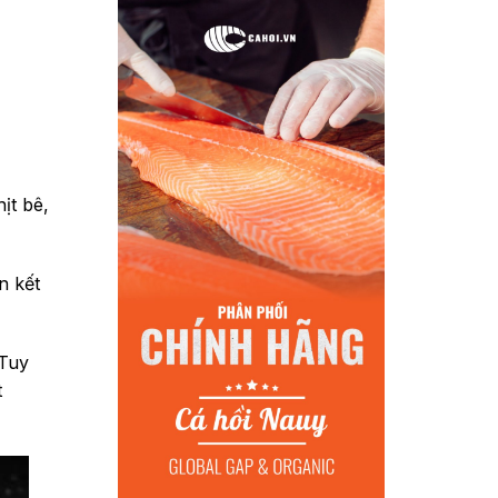
ịt bê,
n kết
 Tuy
t