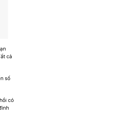
bạn
ất cả
ến số
 hồi có
đình