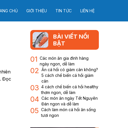
ANG CHỦ
GIỚI THIỆU
TIN TỨC
LIÊN HỆ
BÀI VIẾT NỔI
BẬT
01
Các món ăn gia đình hàng
ngày ngon, dễ làm
02
Ăn cá hồi có giảm cân không?
nhiên
5 cách chế biến cá hồi giảm
. Đọc
cân
03
4 cách chế biến cá hồi healthy
thơm ngon, dễ làm
04
Các món ăn ngày Tết Nguyên
Đán ngon và dễ làm
05
Cách làm món cá hồi ăn sống
tươi ngon