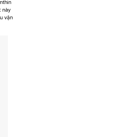
nthin
t này
au vận