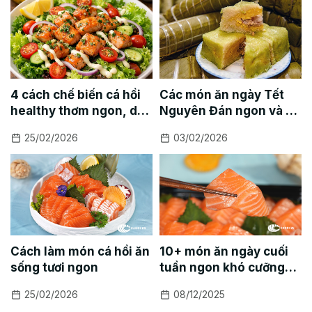
4 cách chế biến cá hồi
Các món ăn ngày Tết
healthy thơm ngon, dễ
Nguyên Đán ngon và dễ
làm
làm
25/02/2026
03/02/2026
Cách làm món cá hồi ăn
10+ món ăn ngày cuối
sống tươi ngon
tuần ngon khó cưỡng
cho cả gia đình sum vầy
25/02/2026
08/12/2025