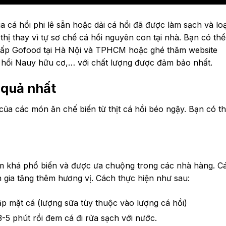
a cá hồi phi lê sẵn hoặc dải cá hồi đã được làm sạch và lo
hị thay vì tự sơ chế cá hồi nguyên con tại nhà. Bạn có th
 cấp Gofood tại Hà Nội và TPHCM hoặc ghé thăm website
á hồi Nauy hữu cơ,… với chất lượng được đảm bảo nhất.
 quả nhất
ủa các món ăn chế biến từ thịt cá hồi béo ngậy. Bạn có t
àm khá phổ biến và được ưa chuộng trong các nhà hàng. Cá
 gia tăng thêm hương vị. Cách thực hiện như sau:
ập mặt cá (lượng sữa tùy thuộc vào lượng cá hồi)
3-5 phút rồi đem cá đi rửa sạch với nước.