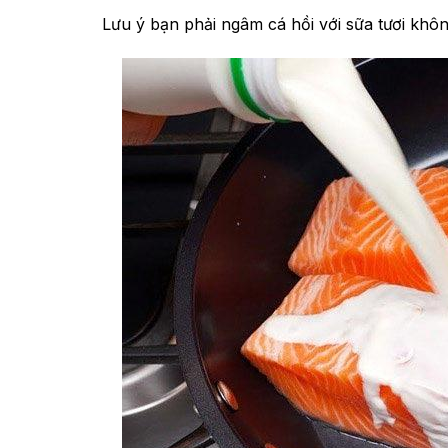
Lưu ý bạn phải ngâm cá hồi với sữa tươi khô