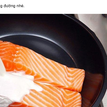
ng đường nhé.