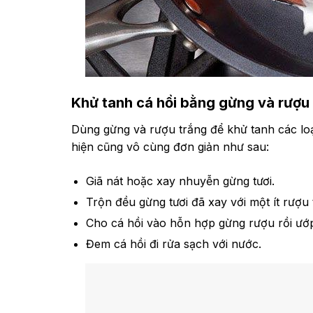
Khử tanh cá hồi bằng gừng và rượu
Dùng gừng và rượu trắng để khử tanh các loại
hiện cũng vô cùng đơn giản như sau:
Giã nát hoặc xay nhuyễn gừng tươi.
Trộn đều gừng tươi đã xay với một ít rượu 
Cho cá hồi vào hỗn hợp gừng rượu rồi ướ
Đem cá hồi đi rửa sạch với nước.