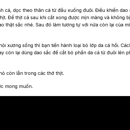
h cá, dọc theo thân cá từ đầu xuống đuôi. Điều khiển dao 
hịt. Để thịt cá sau khi cắt xong được mịn màng và không bị
ao thật sắc nhé. Sau đó làm tương tự với nửa còn lại của m
hỏi xương sống thì bạn tiến hành loại bỏ lớp da cá hồi. Cá
y còn lại dùng dao sắc để cắt bỏ phần da cá từ đuôi lên p
ỏ còn lẫn trong các thớ thịt.
hước mong muốn.