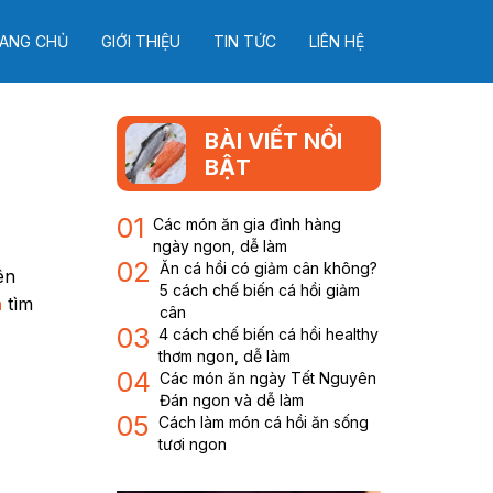
ANG CHỦ
GIỚI THIỆU
TIN TỨC
LIÊN HỆ
BÀI VIẾT NỔI
BẬT
01
Các món ăn gia đình hàng
ngày ngon, dễ làm
02
Ăn cá hồi có giảm cân không?
ên
5 cách chế biến cá hồi giảm
n
tìm
cân
03
4 cách chế biến cá hồi healthy
thơm ngon, dễ làm
04
Các món ăn ngày Tết Nguyên
Đán ngon và dễ làm
05
Cách làm món cá hồi ăn sống
tươi ngon